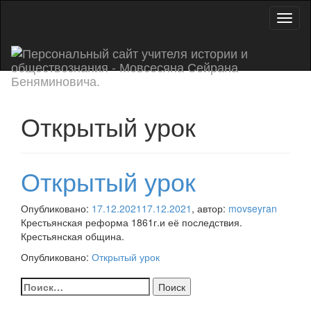
Toggl
naviga
Открытый урок
Открытый урок
Опубликовано:
17.12.2021
17.12.2021
, автор:
movseyran
Крестьянская реформа 1861г.и её последствия.
Крестьянская община.
Опубликовано:
Открытый урок
Навигация
Найти:
по